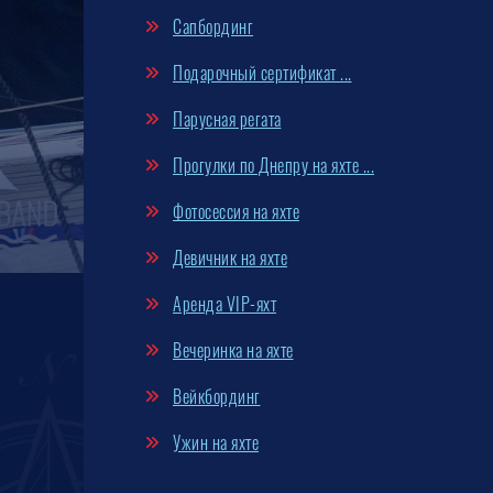
Сапбординг
Подарочный сертификат ...
Парусная регата
Прогулки по Днепру на яхте ...
Фотосессия на яхте
Девичник на яхте
Аренда VIP-яхт
Вечеринка на яхте
Вейкбординг
Ужин на яхте