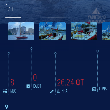
1
/11
Сапбординг
Подарочный сертификат
Парусная регата
Выпускной на яхте
Прогулки по Днепру на яхте
0
8
26.24
ФТ
КАЮТ
ГОДА
МЕСТ
ДЛИНА